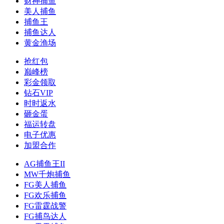
财神捕鱼
美人捕鱼
捕鱼王
捕鱼达人
黄金渔场
抢红包
巅峰榜
彩金领取
钻石VIP
时时返水
砸金蛋
福运转盘
电子优惠
加盟合作
AG捕鱼王II
MW千炮捕鱼
FG美人捕鱼
FG欢乐捕鱼
FG雷霆战警
FG捕鸟达人