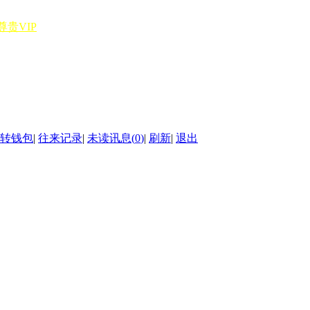
尊贵VIP
转钱包
|
往来记录
|
未读讯息(
0
)
|
刷新
|
退出